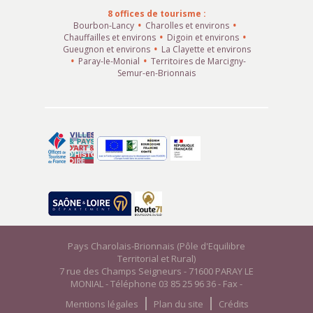
8 offices de tourisme :
Bourbon-Lancy
Charolles et environs
Chauffailles et environs
Digoin et environs
Gueugnon et environs
La Clayette et environs
Paray-le-Monial
Territoires de Marcigny-
Semur-en-Brionnais
Pays Charolais-Brionnais (Pôle d'Equilibre
Territorial et Rural)
7 rue des Champs Seigneurs - 71600 PARAY LE
MONIAL - Téléphone 03 85 25 96 36 - Fax -
Mentions légales
Plan du site
Crédits