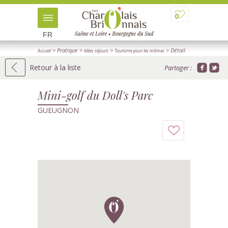
0
FR
> Pratique
>
>
> Détail
Accueil
Idées séjours
Tourisme pour les mômes
Retour à la liste
Partager :
Mini-golf du Doll's Parc
GUEUGNON
Ajouter
à
mon
carnet