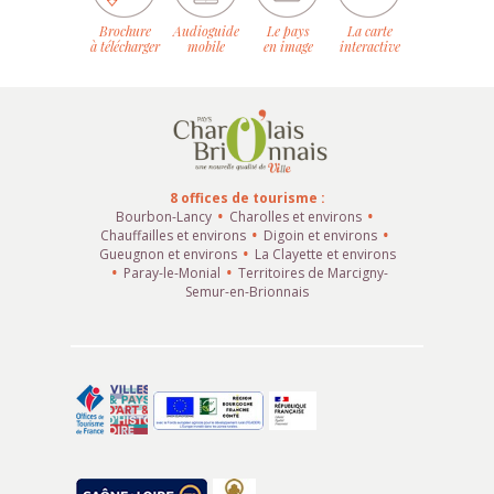
Brochure
Audioguide
Le pays
La carte
à télécharger
mobile
en image
interactive
8 offices de tourisme :
Bourbon-Lancy
Charolles et environs
Chauffailles et environs
Digoin et environs
Gueugnon et environs
La Clayette et environs
Paray-le-Monial
Territoires de Marcigny-
Semur-en-Brionnais