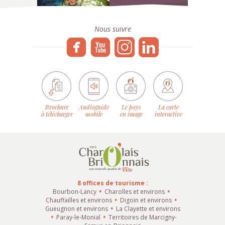
Nous suivre
Brochure
Audioguide
Le pays
La carte
à télécharger
mobile
en image
interactive
8 offices de tourisme :
Bourbon-Lancy
Charolles et environs
Chauffailles et environs
Digoin et environs
Gueugnon et environs
La Clayette et environs
Paray-le-Monial
Territoires de Marcigny-