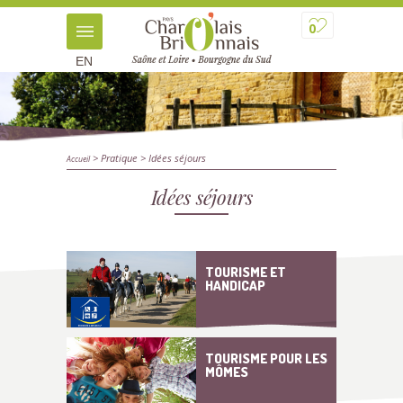
0
EN
> Pratique
> Idées séjours
Accueil
Idées séjours
TOURISME ET
HANDICAP
TOURISME POUR LES
MÔMES