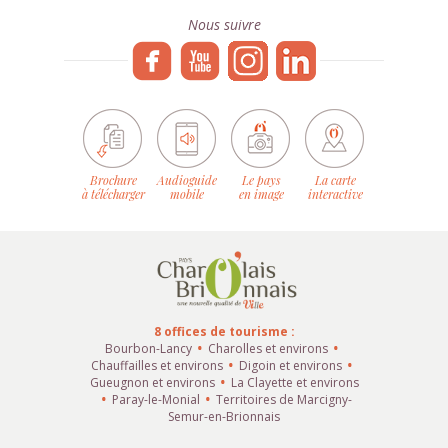
Nous suivre
Brochure
Audioguide
Le pays
La carte
à télécharger
mobile
en image
interactive
8 offices de tourisme :
Bourbon-Lancy
Charolles et environs
Chauffailles et environs
Digoin et environs
Gueugnon et environs
La Clayette et environs
Paray-le-Monial
Territoires de Marcigny-
Semur-en-Brionnais