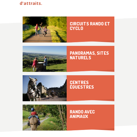
d'attraits.
CIRCUITS RANDO ET
CYCLO
PANORAMAS, SITES
NATURELS
CENTRES
ÉQUESTRES
RANDO AVEC
ANIMAUX