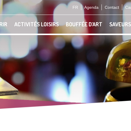
FR
Agenda
Contact
Car
RIR
ACTIVITÉS LOISIRS
BOUFFÉE D'ART
SAVEURS