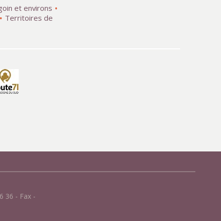
goin et environs
Territoires de
 36 - Fax -