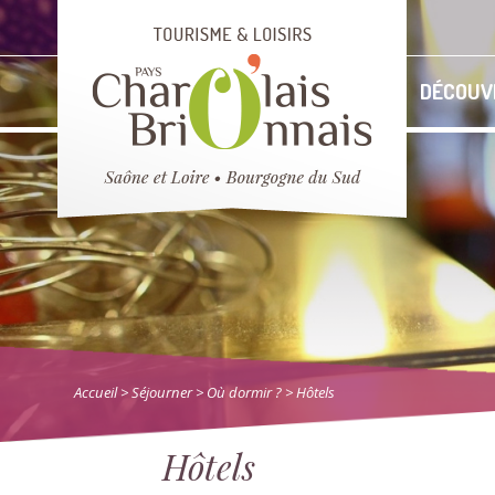
DÉCOUV
Accueil
> Séjourner
>
Où dormir ?
> Hôtels
Hôtels