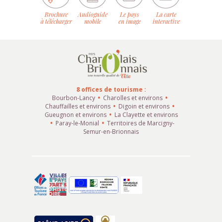
Brochure
Audioguide
Le pays
La carte
à télécharger
mobile
en image
interactive
8 offices de tourisme :
Bourbon-Lancy
Charolles et environs
Chauffailles et environs
Digoin et environs
Gueugnon et environs
La Clayette et environs
Paray-le-Monial
Territoires de Marcigny-
Semur-en-Brionnais