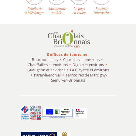
Brochure
Audioguide
Le pays
La carte
à télécharger
mobile
en image
interactive
8 offices de tourisme :
Bourbon-Lancy
Charolles et environs
Chauffailles et environs
Digoin et environs
Gueugnon et environs
La Clayette et environs
Paray-le-Monial
Territoires de Marcigny-
Semur-en-Brionnais