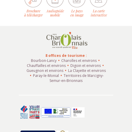
Brochure
Audioguide
Le pays
La carte
à télécharger
mobile
en image
interactive
8 offices de tourisme :
Bourbon-Lancy
Charolles et environs
Chauffailles et environs
Digoin et environs
Gueugnon et environs
La Clayette et environs
Paray-le-Monial
Territoires de Marcigny-
Semur-en-Brionnais