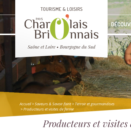
DÉCOUV
Accueil
> Saveurs & Savoir-faire
>
Terroir et gourmandises
> Producteurs et visites de ferme
Producteurs et visites