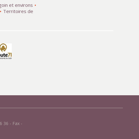
goin et environs
Territoires de
 36 - Fax -