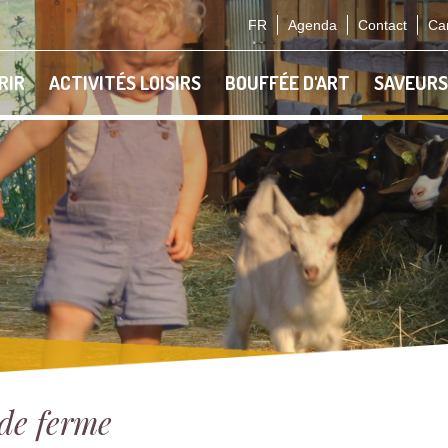
FR
Agenda
Contact
Car
RIR
ACTIVITÉS LOISIRS
BOUFFÉE D'ART
SAVEURS
 de ferme