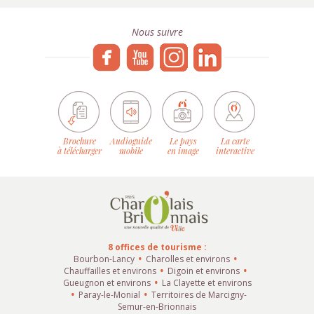
Nous suivre
Brochure
Audioguide
Le pays
La carte
à télécharger
mobile
en image
interactive
8 offices de tourisme :
Bourbon-Lancy
Charolles et environs
Chauffailles et environs
Digoin et environs
Gueugnon et environs
La Clayette et environs
Paray-le-Monial
Territoires de Marcigny-
Semur-en-Brionnais