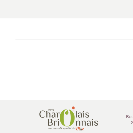
Bou
G