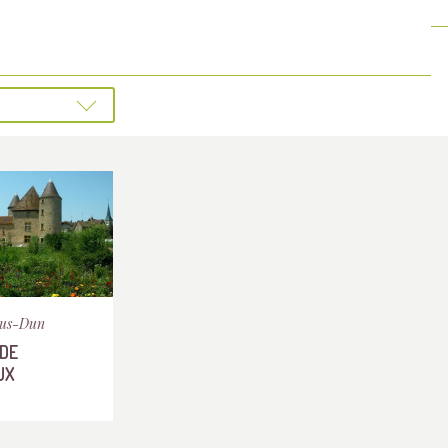
ous-Dun
DE
UX