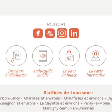
Nous suivre
Brochure
Audioguide
Le pays
La carte
à télécharger
mobile
en image
interactive
8 offices de tourisme :
rbon-Lancy
Charolles et environs
Chauffailles et environs
Di
ueugnon et environs
La Clayette et environs
Paray-le-Monial
Marcigny-Semur-en-Brionnais