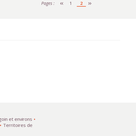
Pages :
1
2
goin et environs
Territoires de