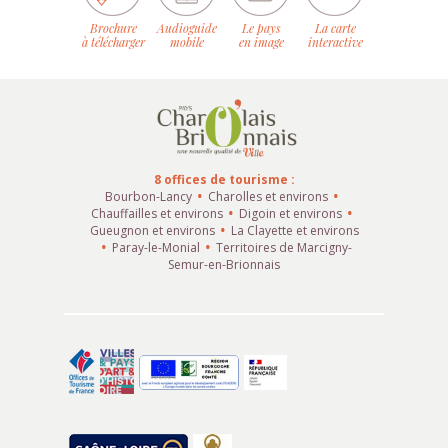
Brochure
Audioguide
Le pays
La carte
à télécharger
mobile
en image
interactive
8 offices de tourisme :
Bourbon-Lancy
Charolles et environs
Chauffailles et environs
Digoin et environs
Gueugnon et environs
La Clayette et environs
Paray-le-Monial
Territoires de Marcigny-
Semur-en-Brionnais