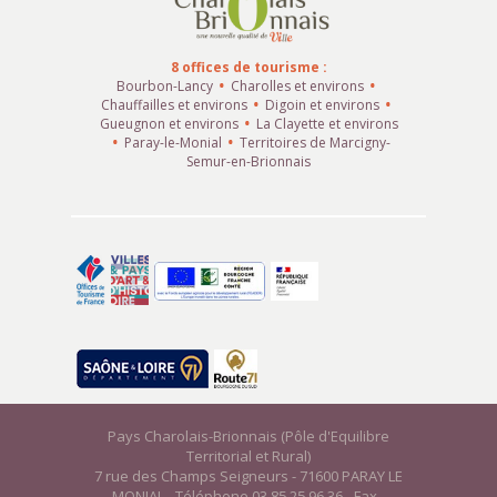
8 offices de tourisme :
Bourbon-Lancy
Charolles et environs
Chauffailles et environs
Digoin et environs
Gueugnon et environs
La Clayette et environs
Paray-le-Monial
Territoires de Marcigny-
Semur-en-Brionnais
Pays Charolais-Brionnais (Pôle d'Equilibre
Territorial et Rural)
7 rue des Champs Seigneurs - 71600 PARAY LE
MONIAL - Téléphone 03 85 25 96 36 - Fax -