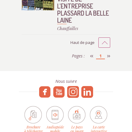
L'ENTREPRISE
PLASSARD LA BELLE
LAINE
Chauffailles
Haut de page
Pages :
1
Nous suivre
Brochure
Audioguide
Le pays
La carte
à télécharger
mobile
en image
interactive