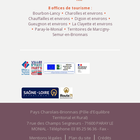
8 offices de tourisme :
Bourbon-Lancy
Charolles et environs
Chauffailles et environs
Digoin et environs
Gueugnon et environs
La Clayette et environs
Paray-le-Monial
Territoires de Marcigny-
Semur-en-Brionnais
Pays Charolais-Brionnais (Pôle d'Equilibre
Territorial et Rural)
7 rue des Champs Seigneurs - 71600 PARAY LE
MONIAL - Téléphone 03 85 25 96 36 - Fax -
Mentions légales
Plan du site
Crédits