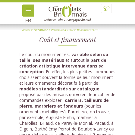
0
FR
> Découvrir
>
>
Accueil
Patrimoine à visiter
Monuments 14-18
> Coût et financement
Coût et financement
Le coût du monument est
variable selon sa
taille, ses matériaux
et surtout la
part de
création artistique intervenue dans sa
conception
. En effet, les plus petites communes
choisissent souvent la forme de leur monument
et leurs ornements décoratifs à partir de
modèles standardisés sur catalogue
,
proposé par des artisans qui voient leur cahier de
commandes exploser :
carriers, tailleurs de
pierre, marbriers et fondeurs
(pour les
ornements métalliques). Parmi eux, on trouve,
par exemple, Auguste Furtin, marbrier à
Charolles, Billaud, de Paray-le-Monial, Pacaud, à
Digoin, Barthélémy Perrot de Bourbon-Lancy ou
encore Marmorat, tailleur de pierre à Gueugnon