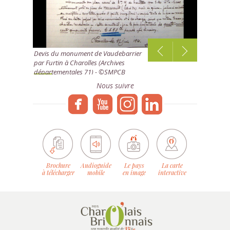
Devis du monument de Vaudebarrier
par Furtin à Charolles (Archives
1
départementales 71) - ©SMPCB
/4
Nous suivre
Brochure
Audioguide
Le pays
La carte
à télécharger
mobile
en image
interactive