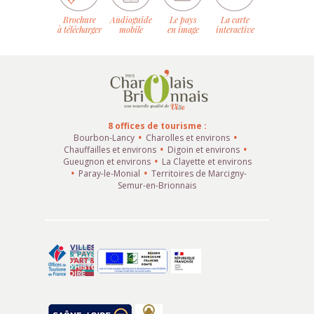
Brochure
Audioguide
Le pays
La carte
à télécharger
mobile
en image
interactive
8 offices de tourisme :
Bourbon-Lancy
Charolles et environs
Chauffailles et environs
Digoin et environs
Gueugnon et environs
La Clayette et environs
Paray-le-Monial
Territoires de Marcigny-
Semur-en-Brionnais