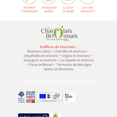
Brochure
Audioguide
Le pays
La carte
à télécharger
mobile
en image
interactive
8 offices de tourisme :
Bourbon-Lancy
Charolles et environs
Chauffailles et environs
Digoin et environs
Gueugnon et environs
La Clayette et environs
Paray-le-Monial
Territoires de Marcigny-
Semur-en-Brionnais