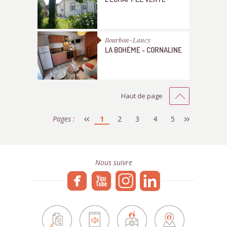
Bourbon-Lancy
LA BOHÈME - CORNALINE
Haut de page
Pages :
1
2
3
4
5
Nous suivre