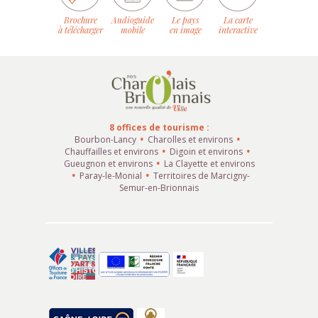
Brochure
Audioguide
Le pays
La carte
à télécharger
mobile
en image
interactive
8 offices de tourisme :
Bourbon-Lancy
Charolles et environs
Chauffailles et environs
Digoin et environs
Gueugnon et environs
La Clayette et environs
Paray-le-Monial
Territoires de Marcigny-
Semur-en-Brionnais