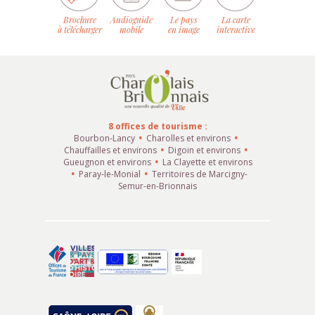
Brochure
Audioguide
Le pays
La carte
à télécharger
mobile
en image
interactive
8 offices de tourisme :
Bourbon-Lancy
Charolles et environs
Chauffailles et environs
Digoin et environs
Gueugnon et environs
La Clayette et environs
Paray-le-Monial
Territoires de Marcigny-
Semur-en-Brionnais