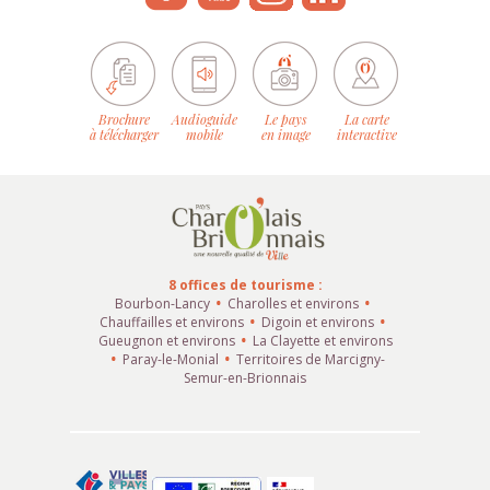
Brochure
Audioguide
Le pays
La carte
à télécharger
mobile
en image
interactive
8 offices de tourisme :
Bourbon-Lancy
Charolles et environs
Chauffailles et environs
Digoin et environs
Gueugnon et environs
La Clayette et environs
Paray-le-Monial
Territoires de Marcigny-
Semur-en-Brionnais