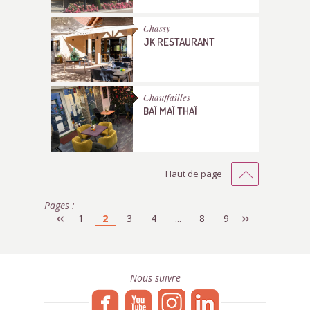
Chassy
JK RESTAURANT
Chauffailles
BAÏ MAÏ THAÏ
Haut de page
Pages :
1
2
3
4
...
8
9
Nous suivre