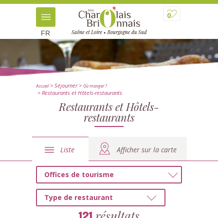
0
FR
> Séjourner
>
Accueil
Où manger ?
> Restaurants et Hôtels-restaurants
Restaurants et Hôtels-
restaurants
Liste
Afficher sur la carte
Offices de tourisme
Type de restaurant
résultats
121