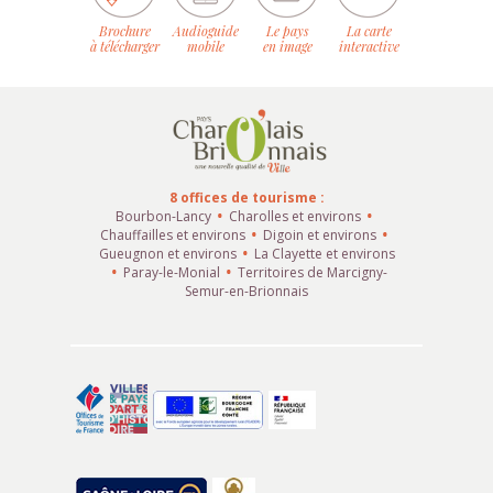
Brochure
Audioguide
Le pays
La carte
à télécharger
mobile
en image
interactive
8 offices de tourisme :
Bourbon-Lancy
Charolles et environs
Chauffailles et environs
Digoin et environs
Gueugnon et environs
La Clayette et environs
Paray-le-Monial
Territoires de Marcigny-
Semur-en-Brionnais