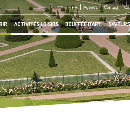
FR
Agenda
Contact
Car
RIR
ACTIVITÉS LOISIRS
BOUFFÉE D'ART
SAVEURS