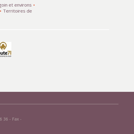
goin et environs
Territoires de
 36 - Fax -