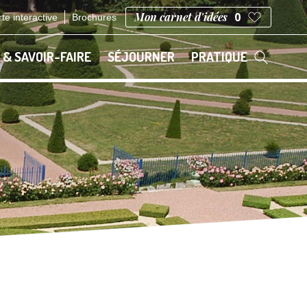
Mon carnet d'idées
0
te interactive
Brochures
 & SAVOIR-FAIRE
SÉJOURNER
PRATIQUE